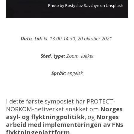
Photo by Rostyslav Savchyn on Unsplash
Dato, tid:
kl. 13.00-14.30, 20 oktober 2021
Sted, type:
Zoom, lukket
Språk:
engels
k
I dette første symposiet har PROTECT-
NORKOM-nettverket snakket om
Norges
asyl- og flyktningpolitikk
, og
Norges
arbeid med implementeringen av FNs
flyktningeplattform
.