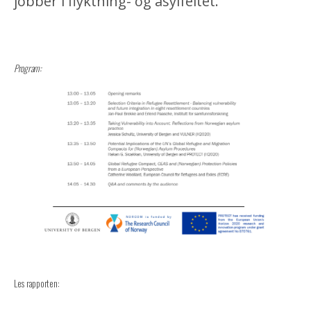
jobber i flyktning- og asylfeltet.
Program:
Les rapporten: